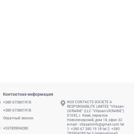
Контактная информация
+380 673801918
NOS CONTACTS SOCIETE A
RESPONSABILITE LIMITEE "Vitasan-
+380 673801918
UKRAINE" (LLC "Vitasan-UKRAINE")
01042, г. Киев, переулок
Обратный звонок
Новопечерский, дом 18, офис 32
e-mail :
vitasaininfo@gmail.com
tel
+33785904280
1: +380 67 380 19 18 tel 2: +380
785904280 tel 3 (international):