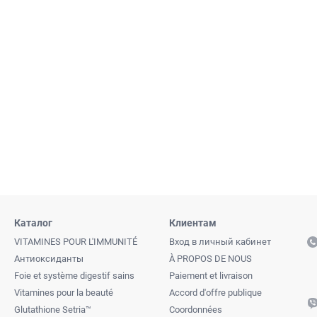
Каталог
Клиентам
VITAMINES POUR L'IMMUNITÉ
Вход в личный кабинет
Антиоксиданты
À PROPOS DE NOUS
Foie et système digestif sains
Paiement et livraison
Vitamines pour la beauté
Accord d'offre publique
Glutathione Setria™
Coordonnées