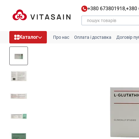
Перейти до основного контенту
+380 673801918,
+380
Каталог
Про нас
Оплата і доставка
Договір пу