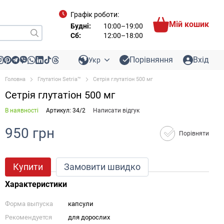
Графік роботи:
Мій кошик
Будні:
10:00–19:00
Сб:
12:00–18:00
Порівняння
Вхід
Укр
Головна
Глутатіон Setria™
Сетрія глутатіон 500 мг
Сетрія глутатіон 500 мг
В наявності
Артикул: 34/2
Написати відгук
950 грн
Порівняти
Купити
Замовити швидко
Характеристики
Форма выпуска
капсули
Рекомендуется
для дорослих