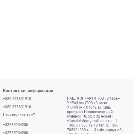
Контактная информация
+380 673801918
НАШІ КОНТАКТИ ТОВ «Вітасан-
УКРАЇНА» (ТОВ «Вітасан-
+380 673801918
УКРАЇНА») 01042, м. Київ,
провулок Новопечерський,
Перезвонить вам?
будинок 18, офіс 32 e-mail :
vitasaininfo@gmail.com
тел. 1:
+33785904280
+380 67 380 19 18 тел. 2: +380
785904280 тел. 3 (міжнародний):
+33785904280