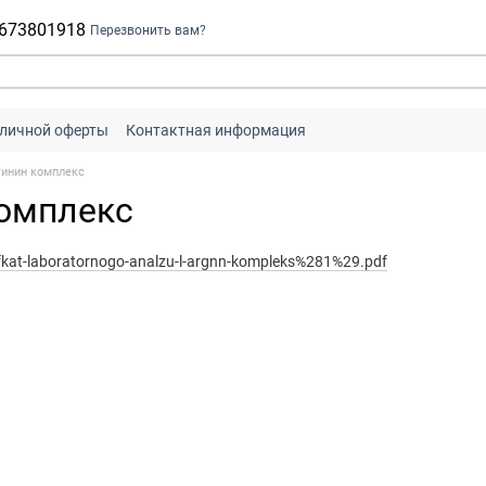
 673801918
Перезвонить вам?
бличной оферты
Контактная информация
гинин комплекс
комплекс
tifkat-laboratornogo-analzu-l-argnn-kompleks%281%29.pdf