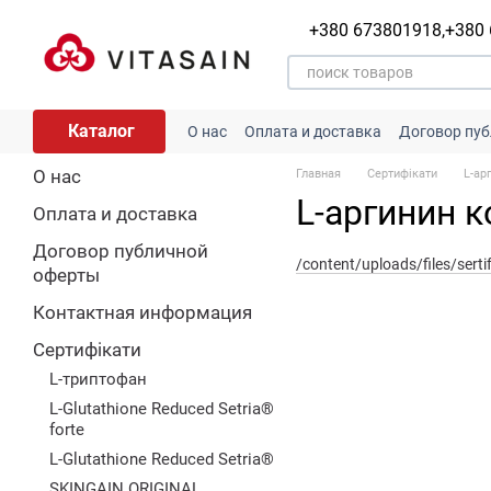
Перейти к основному контенту
+380 673801918,
+380
Каталог
О нас
Оплата и доставка
Договор пу
Сертифікати
О нас
Главная
Сертифікати
L-ар
L-аргинин 
Оплата и доставка
Договор публичной
/content/uploads/files/ser
оферты
Контактная информация
Сертифікати
L-триптофан
L-Glutathione Reduced Setria®
forte
L-Glutathione Reduced Setria®
SKINGAIN ORIGINAL