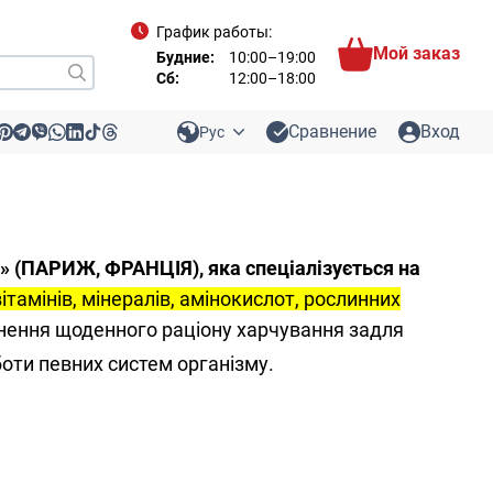
График работы:
Мой заказ
Будние:
10:00–19:00
Сб:
12:00–18:00
Сравнение
Вход
Рус
» (ПАРИЖ, ФРАНЦІЯ), яка спеціалізується на
тамінів, мінералів, амінокислот, рослинних
ення щоденного раціону харчування задля
оти певних систем організму.