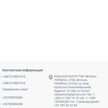
Контактная информация
+380 673801918
НАШІ КОНТАКТИ ТОВ «Вітасан-
УКРАЇНА» (ТОВ «Вітасан-
+380 673801918
УКРАЇНА») 01042, м. Київ,
провулок Новопечерський,
Перезвонить вам?
будинок 18, офіс 32 e-mail :
vitasaininfo@gmail.com
тел. 1:
+33785904280
+380 67 380 19 18 тел. 2: +380
785904280 тел. 3 (міжнародний):
+33785904280
+33 785 90 42 80