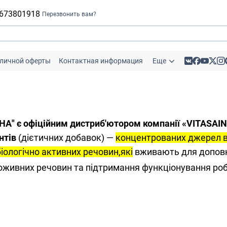
 673801918
Перезвонить вам?
бличной оферты
Контактная информация
Еще
НА" є офіційним дистриб'ютором компанії «VITASAIN
нтів
(дієтичних добавок) —
концентрованих джерел ві
біологічно активних речовин,які
вживають для доповн
оживних речовин та підтримання функціонування роб