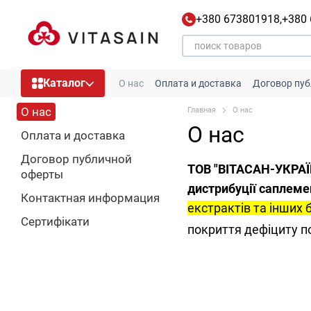
Перейти к основному контенту
+380 673801918,
+380
Каталог
О нас
Оплата и доставка
Договор пу
О нас
Главная
О нас
О нас
Оплата и доставка
Договор публичной
ТОВ "ВІТАСАН-
УКРАЇ
оферты
дистрибуції саплеме
Контактная информация
екстрактів та інших 
Сертифікати
покриття дефіциту п