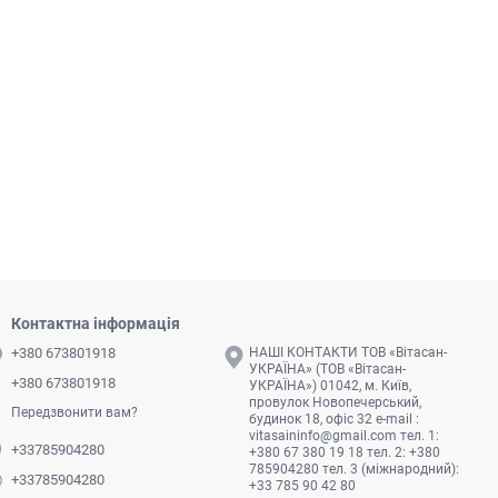
Контактна інформація
+380 673801918
НАШІ КОНТАКТИ ТОВ «Вітасан-
УКРАЇНА» (ТОВ «Вітасан-
+380 673801918
УКРАЇНА») 01042, м. Київ,
провулок Новопечерський,
Передзвонити вам?
будинок 18, офіс 32 e-mail :
vitasaininfo@gmail.com
тел. 1:
+33785904280
+380 67 380 19 18 тел. 2: +380
785904280 тел. 3 (міжнародний):
+33785904280
+33 785 90 42 80