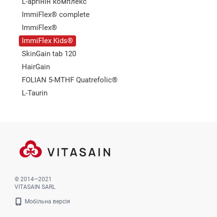
L-аргінін комплекс
ImmiFlex® complete
ImmiFlex®
ImmiFlex Kids®
SkinGain tab 120
HairGain
FOLIAN 5-MTHF Quatrefolic®
L-Taurin
© 2014—2021
VITASAIN SARL
Мобільна версія