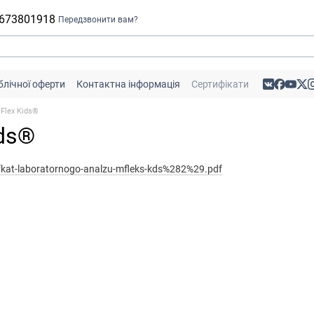
 673801918
Передзвонити вам?
блічної оферти
Контактна інформація
Сертифікати
Flex Kids®
ids®
tifkat-laboratornogo-analzu-mfleks-kds%282%29.pdf