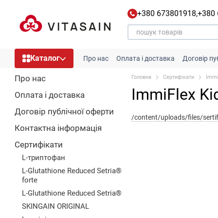
Перейти до основного контенту
+380 673801918,
+380
Каталог
Про нас
Оплата і доставка
Договір пу
Про нас
Головна
Сертифікати
Immi
ImmiFlex K
Оплата і доставка
Договір публічної оферти
/content/uploads/files/ser
Контактна інформація
Сертифікати
L-триптофан
L-Glutathione Reduced Setria®
forte
L-Glutathione Reduced Setria®
SKINGAIN ORIGINAL