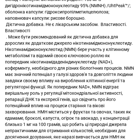
дигідронікотинамідмононуклеотиду 95% (NMNH) /UhtPeak™/;
оболонка капсули: гідроксипропілметилцелюлоза;
наповнювач капсули: рисове борошно.
Дієтична добавка. Не є лікарським засобом. Властивості.
Властивості
.
Може бути рекомендований як дієтична добавка для
дорослих як додаткове джерело нікотинамідмононуклеотиду.
Нікотинамідмононуклеотид (NMN) бере участь у клітинному
метаболізмі та відомий своєю ключовою роллю як
попередник нікотинамідаденіндинуклеотиду (NAD+),
коферменту, необхідного для різних біологічних процесів. NMN
має значний потенціал у галузі здоров'я та довголіття людини
завдяки своєму впливу на вироблення клітинної енергії та
регуляторні функції.
Як попередник NAD+, NMN відіграє
вирішальну роль у регуляції мітохондріальної активності,
репарації ДНК та експресії генів, що свідчить про його
потенційний вплив на процеси старіння та вікові
захворювання.
НМН міститься у фруктах та овочах, таких як
едамаме, броколі, капуста, огірок та авокадо, у концентрації
близько 1 мг на 100 грамів, що робить ці природні джерела
непрактичними для отримання кількостей, необхідних для
досягнення дозування, яке наразі вивчається для НМН як