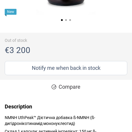
New
Out of stock
€3 200
Notify me when back in stock
Compare
Description
NMNH UthPeak™ Дієтична добавка ß-NMNH (ß-
дигідронікотинамід мононуклеотид)
Склад 1 капсули: активний інгредієнт: 150 мг ß-