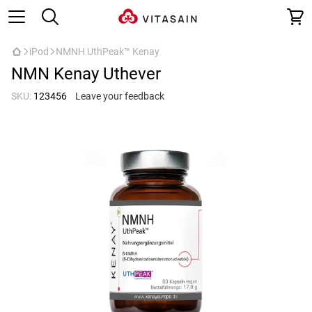
iPod
NMNH UthPeak™ Kenay
NMN Kenay Uthever
SKU:
123456
Leave your feedback