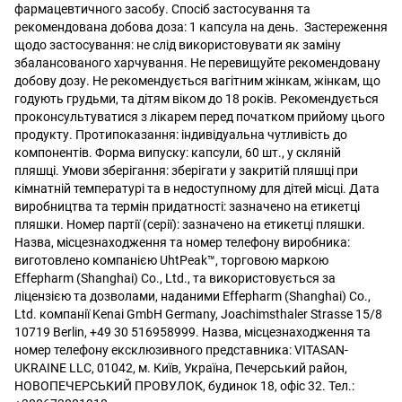
фармацевтичного засобу.
Спосіб застосування та
рекомендована добова доза: 1 капсула на день.
Застереження
щодо застосування: не слід використовувати як заміну
збалансованого харчування. Не перевищуйте рекомендовану
добову дозу. Не рекомендується вагітним жінкам, жінкам, що
годують грудьми, та дітям віком до 18 років. Рекомендується
проконсультуватися з лікарем перед початком прийому цього
продукту.
Протипоказання: індивідуальна чутливість до
компонентів.
Форма випуску: капсули, 60 шт., у скляній
пляшці.
Умови зберігання: зберігати у закритій пляшці при
кімнатній температурі та в недоступному для дітей місці.
Дата
виробництва та термін придатності: зазначено на етикетці
пляшки.
Номер партії (серії): зазначено на етикетці пляшки.
Назва, місцезнаходження та номер телефону виробника:
виготовлено компанією UhtPeak™, торговою маркою
Effepharm (Shanghai) Co., Ltd., та використовується за
ліцензією та дозволами, наданими Effepharm (Shanghai) Co.,
Ltd. компанії Kenai GmbH Germany, Joachimsthaler Strasse 15/8
10719 Berlin, +49 30 516958999.
Назва, місцезнаходження та
номер телефону ексклюзивного представника: VITASAN-
UKRAINE LLC, 01042, м. Київ, Україна, Печерський район,
НОВОПЕЧЕРСЬКИЙ ПРОВУЛОК, будинок 18, офіс 32. Тел.: