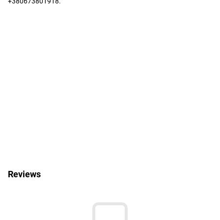
+380673801918.
Reviews