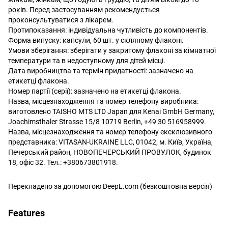
років. Перед застосуванням рекомендується
проконсультуватися з лікарем.
Протипоказання: індивідуальна чутливість до компонентів.
Форма випуску: капсули, 60 шт. у скляному флаконі.
Умови зберігання: зберігати у закритому флаконі за кімнатної
температури та в недоступному для дітей місці.
Дата виробництва та термін придатності: зазначено на
етикетці флакона.
Номер партії (серії): зазначено на етикетці флакона.
Назва, місцезнаходження та номер телефону виробника:
виготовлено TAISHO MTS LTD Japan для Kenai GmbH Germany,
Joachimsthaler Strasse 15/8 10719 Berlin, +49 30 516958999.
Назва, місцезнаходження та номер телефону ексклюзивного
представника: VITASAN-UKRAINE LLC, 01042, м. Київ, Україна,
Печерський район, НОВОПЕЧЕРСЬКИЙ ПРОВУЛОК, будинок
18, офіс 32. Тел.: +380673801918.
Перекладено за допомогою DeepL.com (безкоштовна версія)
Features