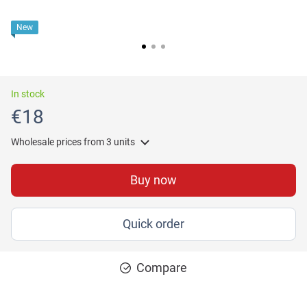
New
In stock
€18
Wholesale prices
from 3 units
Buy now
Quick order
Compare