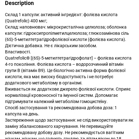
Description
Склад 1 капсули: активний інгредієнт: фолієва кислота
(Quatrefolic) 400 мкг;
Склад: наповнювач: мікрокристалічна целюлоза; оболонка
капсули: гідроксипропілметилцелюлоза; глюкозамінова сіль
(6S)-5-метилтетрагідрофолієвої кислоти (фолієва кислота).
Дієтична добавка. Не є лікарським засобом.
Властивості.
Quatrefolic® [(6S)-5-метилтетрагідрофолат] – фолієва кислота
4-го покоління. Фолієва кислота – водорозчинний вітамін
групи В (вітамін B9). Це біологічно активна форма фолієвої
кислоти, яка має високу біодоступність і не потребує
додаткового метаболізму в організмі.
Вживається як додаткове джерело фолієвої кислоти. Сприяє
нормалізації кровоносної та імунної систем. Допомагає
підтримувати належний метаболізм гомоцистеїну.
Спосіб застосування та рекомендована добова доза: 1
капсула на день.
Застереження щодо застосування: не слід використовувати як
заміну збалансованого харчування. Не перевищуйте
рекомендовану добову дозу. Не рекомендується вагітним
жінкам, жінкам, що годують груддю, та дітям віком до 18